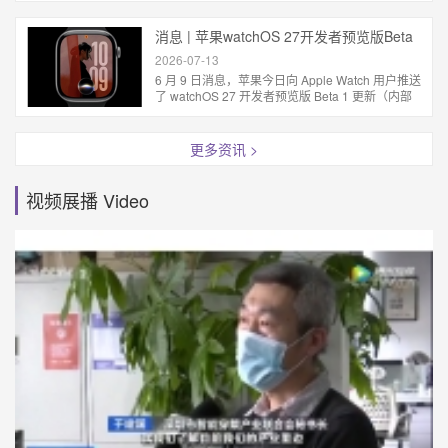
消息 | 苹果watchOS 27开发者预览版Beta
1发布
2026-07-13
6 月 9 日消息，苹果今日向 Apple Watch 用户推送
了 watchOS 27 开发者预览版 Beta 1 更新（内部
版本号：24R5289n）。 相对于 watchOS 26，苹
果...
更多资讯 >
视频展播 Video