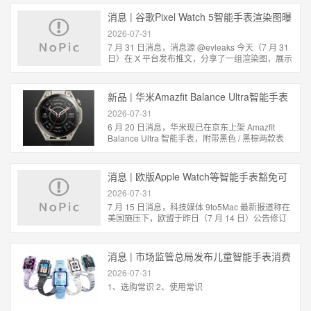
会...
消息 | 谷歌Pixel Watch 5智能手表渲染图曝
光：升级3GB内存
2026-07-31
7 月 31 日消息，消息源 @evleaks 今天（7 月 31
日）在 X 平台发布推文，分享了一组渲染图，展示
了谷歌 Pixel Watch 5，该智能手表预估将于 8 月
12...
新品 | 华米Amazfit Balance Ultra智能手表
发售，4299元
2026-07-31
6 月 20 日消息，华米现已在京东上架 Amazfit
Balance Ultra 智能手表，附带黑色 / 黑棕两款表
带，定价为 4299 元。 该手表采用 5 级钛...
消息 | 欧版Apple Watch等智能手表豁免可
拆卸电池
2026-07-31
7 月 15 日消息，科技媒体 9to5Mac 最新报道称在
美国施压下，欧盟于昨日（7 月 14 日）公告修订
《便携式电池可拆卸性规则》，豁免智能手表、健
身追...
消息 | 市场监管总局发布儿童智能手表消费
提示
2026-07-31
1、选购常识 2、使用常识